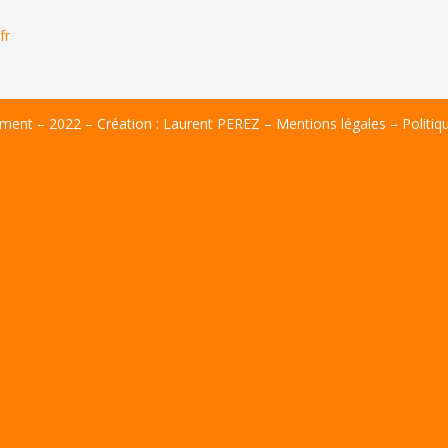
fr
ent – 2022 – Création :
Laurent PEREZ
–
Mentions légales
–
Politiq