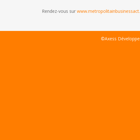
Rendez-vous sur
www.metropolitainbusinessact.
©Axess Développem