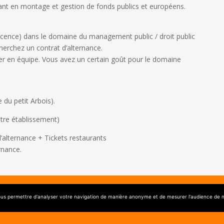
tant en montage et gestion de fonds publics et européens.
icence) dans le domaine du management public / droit public
cherchez un contrat d’alternance.
er en équipe. Vous avez un certain goût pour le domaine
du petit Arbois).
tre établissement)
’alternance + Tickets restaurants
rnance.
ent – 2022 – Création :
Laurent PEREZ
–
Mentions légales
–
Politiq
ous permettre d'analyser votre navigation de manière anonyme et de mesurer l'audience de no