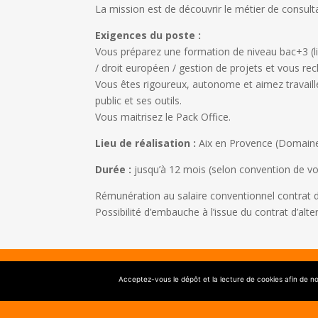
La mission est de découvrir le métier de consul
Exigences du poste :
Vous préparez une formation de niveau bac+3 (l
/ droit européen / gestion de projets et vous re
Vous êtes rigoureux, autonome et aimez travaill
public et ses outils.
Vous maitrisez le Pack Office.
Lieu de réalisation :
Aix en Provence (Domaine 
Durée :
jusqu’à 12 mois (selon convention de vo
Rémunération au salaire conventionnel contrat d
Possibilité d’embauche à l’issue du contrat d’alte
©Axess Développem
Acceptez-vous le dépôt et la lecture de cookies afin de n