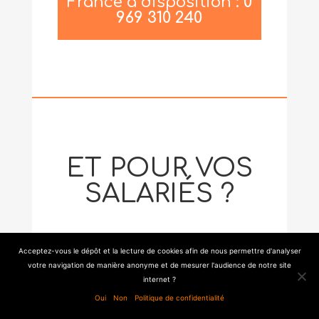
France à disposition :
0
969 310 240
ET POUR VOS
SALARIÉS ?
Acceptez-vous le dépôt et la lecture de cookies afin de nous permettre d'analyser
CHÔMAGE PARTIEL
votre navigation de manière anonyme et de mesurer l'audience de notre site
internet ?
Oui
Non
Politique de confidentialité
Quelles garanties ?