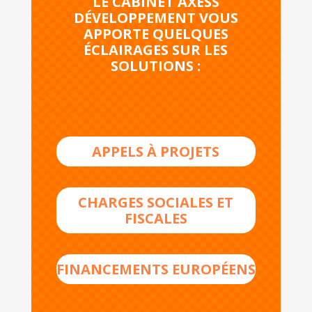
LE CABINET AXESS
DÉVELOPPEMENT VOUS
APPORTE QUELQUES
ÉCLAIRAGES SUR LES
SOLUTIONS :
APPELS À PROJETS
CHARGES SOCIALES ET
FISCALES
FINANCEMENTS EUROPÉENS