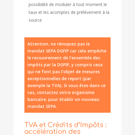
possibilité de moduler à tout moment le
taux et les acomptes de prélèvement à la
source
Attention, ne révoquez pas le
mandat SEPA DGFIP car cela empêche
le recouvrement de l’ensemble des
impôts par la DGFIP, y compris ceux
qui ne font pas l’objet de mesures
exceptionnelles de report (par
exemple la TVA). Si vous êtes dans ce
cas, contactez votre organisme
bancaire, pour établir un nouveau
mandat SEPA.
TVA et Crédits d’Impôts :
accélération des