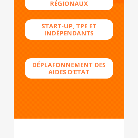
RÉGIONAUX
START-UP, TPE ET
INDÉPENDANTS
DÉPLAFONNEMENT DES
AIDES D’ETAT