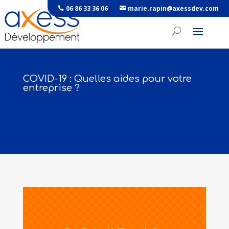
06 86 33 36 06
marie.rapin@axessdev.com
COVID-19 : Quelles aides pour votre
entreprise ?