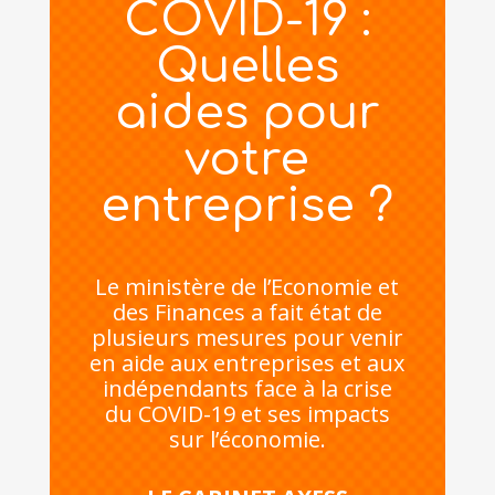
COVID-19 :
Quelles
aides pour
votre
entreprise ?
Le ministère de l’Economie et
des Finances a fait état de
plusieurs mesures pour venir
en aide aux entreprises et aux
indépendants face à la crise
du COVID-19 et ses impacts
sur l’économie.