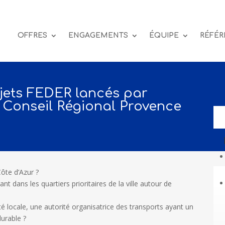
OFFRES
ENGAGEMENTS
ÉQUIPE
RÉFÉR
jets FEDER lancés par
le Conseil Régional Provence
Côte d’Azur ?
t dans les quartiers prioritaires de la ville autour de
té locale, une autorité organisatrice des transports ayant un
urable ?