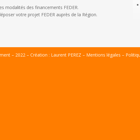
 les modalités des financements FEDER.
poser votre projet FEDER auprès de la Région.
ent – 2022 – Création :
Laurent PEREZ
–
Mentions légales
–
Politiq